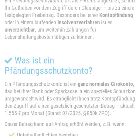
Ein
Pfändungsschutzkonto
, oft als
P-Konto
abgekürzt, schütz
Ihr Guthaben vor dem Zugriff durch Gläubiger – bis zu einem
festgelegten Freibetrag. Besonders bei einer
Kontopfändung
oder in einem laufenden
Insolvenzverfahren
ist es
unverzichtbar
, um weiterhin Zahlungen für
Lebenshaltungskosten tätigen zu können.
Was ist ein
Pfändungsschutzkonto?
Ein Pfändungsschutzkonto ist ein
ganz normales Girokonto
,
das bei Ihrer Bank oder Sparkasse in ein spezielles Schutzkon
umgewandelt wird. Es ermöglicht Ihnen trotz Kontopfändung
den Zugriff auf einen gesetzlich geschützten Betrag – aktuell
1.555 € pro Monat (Stand: 07/2025, § 850k ZPO).
Dieser Betrag kann auf Antrag erhöht werden, z. B. wenn:
Unterhaltspflichten bestehen