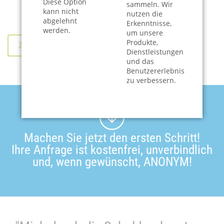
Diese Option
sammeln. Wir
kann nicht
nutzen die
abgelehnt
Erkenntnisse,
werden.
um unsere
Produkte,
ZURÜCK
Dienstleistungen
und das
Benutzererlebnis
zu verbessern.
Machen Sie jetzt den ersten Schritt!
Ihre Anfrage ist kostenfrei, unverbindlich
und, wenn gewünscht, ANONYM!