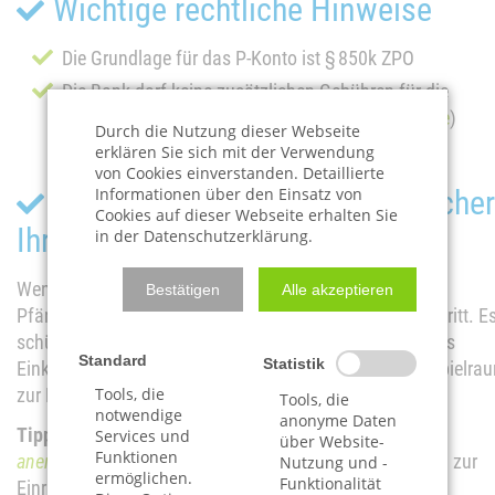
Wichtige rechtliche Hinweise
Die Grundlage für das P-Konto ist § 850k ZPO
Die Bank darf keine zusätzlichen Gebühren für die
Umstellung verlangen (Quelle:
Verbraucherzentrale
)
Durch die Nutzung dieser Webseite
erklären Sie sich mit der Verwendung
von Cookies einverstanden. Detaillierte
Ein Pfändungsschutzkonto sicher
Informationen über den Einsatz von
Cookies auf dieser Webseite erhalten Sie
Ihre Existenz
in der Datenschutzerklärung.
Wenn Sie von einer Pfändung betroffen sind, ist das
Bestätigen
Alle akzeptieren
Pfändungsschutzkonto oft der erste und wichtigste Schritt. E
schützt Sie zuverlässig vor dem kompletten Verlust Ihres
Standard
Statistik
Einkommens und gibt Ihnen den nötigen finanziellen Spielra
Tools, die
zur Bewältigung des Alltags.
Tools, die
notwendige
anonyme Daten
Tipp:
Vereinbaren Sie frühzeitig einen Termin mit einer
Services und
über Website-
Funktionen
anerkannten Schuldnerberatungsstelle
, wenn Sie Fragen zur
Nutzung und -
ermöglichen.
Funktionalität
Einrichtung oder zu Freibeträgen haben.