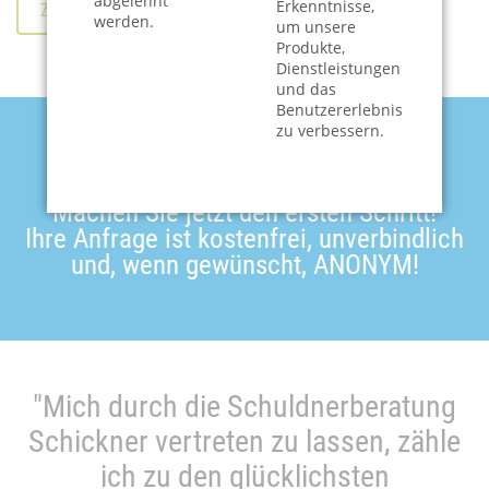
abgelehnt
Erkenntnisse,
ZURÜCK
werden.
um unsere
Produkte,
Dienstleistungen
und das
Benutzererlebnis
zu verbessern.
Machen Sie jetzt den ersten Schritt!
Ihre Anfrage ist kostenfrei, unverbindlich
und, wenn gewünscht, ANONYM!
"Mich durch die Schuldnerberatung
Schickner vertreten zu lassen, zähle
ich zu den glücklichsten