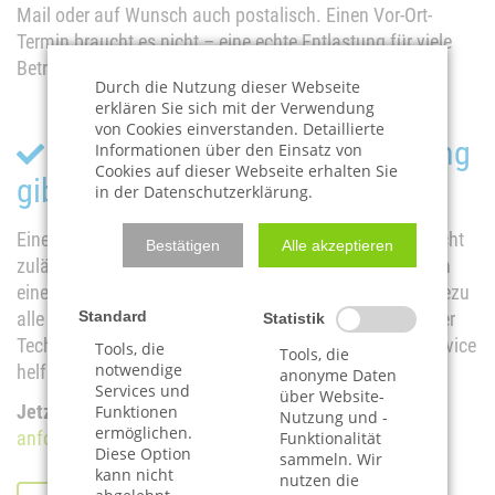
Mail oder auf Wunsch auch postalisch. Einen Vor-Ort-
Termin braucht es nicht – eine echte Entlastung für viele
Betroffene.
Durch die Nutzung dieser Webseite
erklären Sie sich mit der Verwendung
von Cookies einverstanden. Detaillierte
Fazit: Online-Schuldnerberatung
Informationen über den Einsatz von
Cookies auf dieser Webseite erhalten Sie
gibt es nicht – aber fast
in der Datenschutzerklärung.
Eine
reine Online-Schuldnerberatung
ist gesetzlich nicht
Bestätigen
Alle akzeptieren
zulässig – und wäre unseriös. Dennoch bieten wir Ihnen
eine
rechtssichere und kontaktlose Beratung
, die nahezu
Standard
alle Vorteile einer Online-Lösung mitbringt. Mit moderner
Statistik
Technik, persönlicher Betreuung und bundesweitem Service
Tools, die
Tools, die
notwendige
helfen wir Ihnen zuverlässig aus der Schuldenfalle.
anonyme Daten
Services und
über Website-
Jetzt unverbindlich starten:
Online-Erstauswertung
Funktionen
Nutzung und -
ermöglichen.
anfordern
– kostenlos und diskret.
Funktionalität
Diese Option
sammeln. Wir
kann nicht
nutzen die