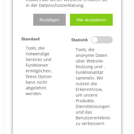
in der Datenschutzerklärung.
1.000,00
24,00
Bestätigen
Alle akzeptieren
1.500,00
34,50
2.000,00
45,00
Standard
Statistik
Tools, die
Tools, die
3.000,00
60,30
notwendige
anonyme Daten
Services und
über Website-
4.000,00
75,60
Funktionen
Nutzung und -
ermöglichen.
Funktionalität
Diese Option
5.000,00
90,90
sammeln. Wir
kann nicht
nutzen die
abgelehnt
Erkenntnisse,
6.000,00
106,20
werden.
um unsere
Produkte,
7.000,00
121,50
Dienstleistungen
und das
Benutzererlebnis
8.000,00
136,80
zu verbessern.
9.000,00
152,10