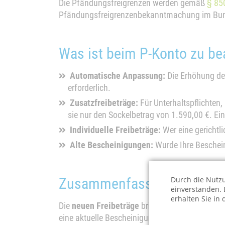
Die Pfändungsfreigrenzen werden gemäß
§ 85
Pfändungsfreigrenzenbekanntmachung im Bunde
Was ist beim P-Konto zu be
Automatische Anpassung:
Die Erhöhung des
erforderlich.
Zusatzfreibeträge:
Für Unterhaltspflichten,
sie nur den Sockelbetrag von 1.590,00 €. Ei
Individuelle Freibeträge:
Wer eine gerichtl
Alte Bescheinigungen:
Wurde Ihre Bescheini
Zusammenfassung
Durch die Nutzu
einverstanden. 
erhalten Sie in
Die
neuen Freibeträge
bringen für Schuldner ei
eine aktuelle Bescheinigung vorlegen – sonst b