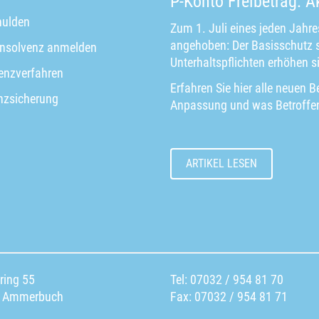
P-Konto Freibetrag: A
ulden
Zum 1. Juli eines jeden Jahre
angehoben: Der Basisschutz s
insolvenz anmelden
Unterhaltspflichten erhöhen si
enzverfahren
Erfahren Sie hier alle neuen B
nzsicherung
Anpassung und was Betroffene
ARTIKEL LESEN
ring 55
Tel: 07032 / 954 81 70
 Ammerbuch
Fax: 07032 / 954 81 71