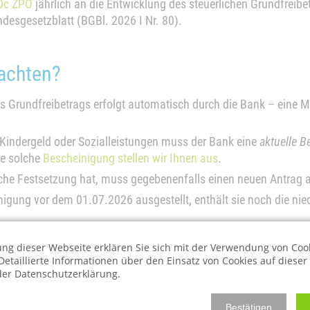
0c ZPO
jährlich an die Entwicklung des steuerlichen Grundfreibe
sgesetzblatt (BGBl. 2026 I Nr. 80).
achten?
 Grundfreibetrags erfolgt automatisch durch die Bank – eine Mi
 Kindergeld oder Sozialleistungen muss der Bank eine
aktuelle 
ne solche
Bescheinigung stellen wir Ihnen aus
.
iche Festsetzung hat, muss gegebenenfalls einen neuen Antrag 
gung vor dem 01.07.2026 ausgestellt, enthält sie noch die niedr
ng dieser Webseite erklären Sie sich mit der Verwendung von Coo
Detaillierte Informationen über den Einsatz von Cookies auf diese
 der Datenschutzerklärung.
ne spürbare Entlastung. Wer Unterhalt zahlt, Kindergeld bezieht o
leibt bares Geld ungeschützt.
Bestätigen