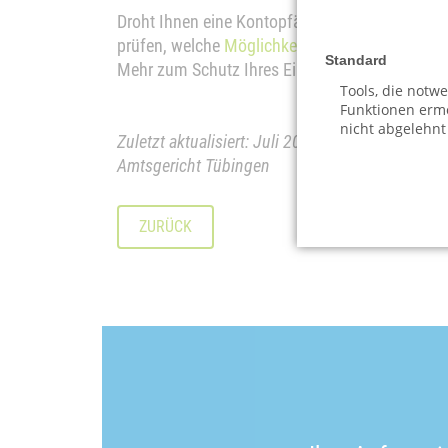
Droht Ihnen eine Kontopfändung oder ist Ihr Ko
prüfen, welche
Möglichkeiten zur Existenzsich
Standard
Mehr zum Schutz Ihres Einkommens lesen Sie 
Tools, die notw
Funktionen ermö
nicht abgelehnt
Zuletzt aktualisiert: Juli 2026 · Autor: Rechtsa
Amtsgericht Tübingen
ZURÜCK