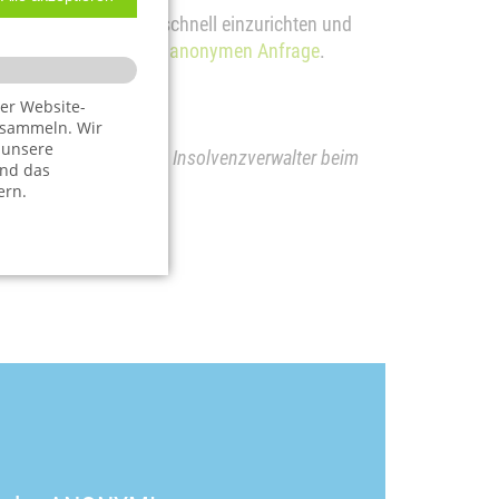
hren Pfändungsschutz schnell einzurichten und
ichen und auf Wunsch anonymen Anfrage
.
er Website-
 sammeln. Wir
 unsere
assen (§ 1 AG-InsO BW), Insolvenzverwalter beim
und das
ern.