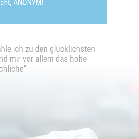
nscht, ANONYM!
hle ich zu den glücklichsten
"Ich ka
"Sehr 
ind mir vor allem das hohe
bit
chliche"