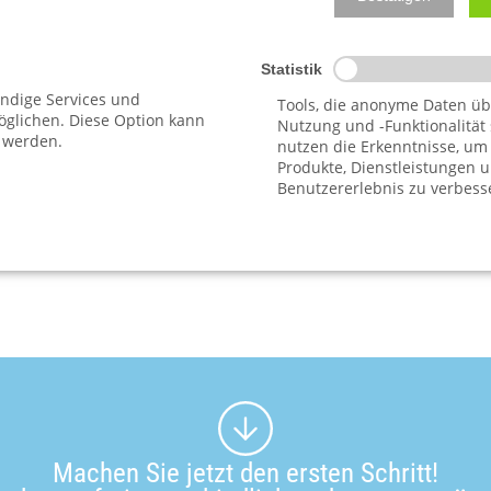
nto bereits gesperrt? Dann zählt jeder Tag. Wir helfen Ihnen, I
erung
Sie haben. Schildern Sie uns Ihre Lage in einer
unverbindl
Statistik
auch im Beitrag zur
Doppelpfändung auf dem P-Konto
.
endige Services und
Tools, die anonyme Daten üb
glichen. Diese Option kann
Nutzung und -Funktionalität
 werden.
nutzen die Erkenntnisse, um
nwalt Dipl. iur. Christoph Schickner – als Schuldnerberater zugel
Produkte, Dienstleistungen 
Benutzererlebnis zu verbess
Machen Sie jetzt den ersten Schritt!