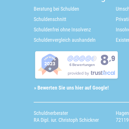
Beratung bei Schulden
Umsch
Schuldenschnitt
Privat
Schuldenfrei ohne Insolvenz
Insolv
Schuldenvergleich aushandeln
Existe
8
,9
6 Bewertungen
provided by
» Bewerten Sie uns hier auf Google!
Schuldnerberater
Hagen
RA Dipl. iur. Christoph Schickner
72119