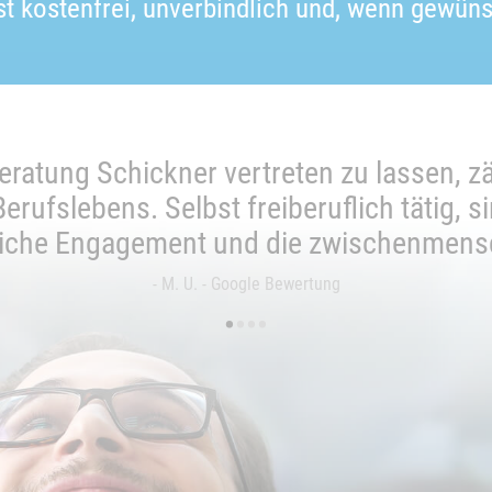
ist kostenfrei, unverbindlich und, wenn gewü
ratung Schickner vertreten zu lassen, zä
ufslebens. Selbst freiberuflich tätig, s
iche Engagement und die zwischenmens
- M. U. - Google Bewertung
•
•
•
•