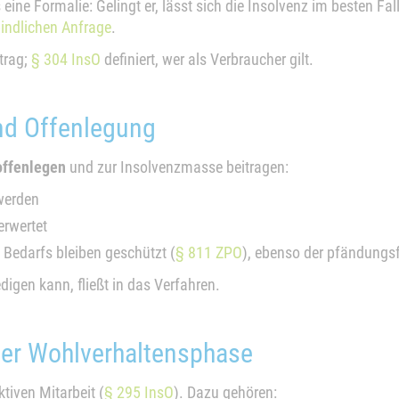
 eine Formalie: Gelingt er, lässt sich die Insolvenz im besten F
indlichen Anfrage
.
trag;
§ 304 InsO
definiert, wer als Verbraucher gilt.
nd Offenlegung
offenlegen
und zur Insolvenzmasse beitragen:
werden
erwertet
 Bedarfs bleiben geschützt (
§ 811 ZPO
), ebenso der pfändungsf
digen kann, fließt in das Verfahren.
 der Wohlverhaltensphase
ktiven Mitarbeit (
§ 295 InsO
). Dazu gehören: