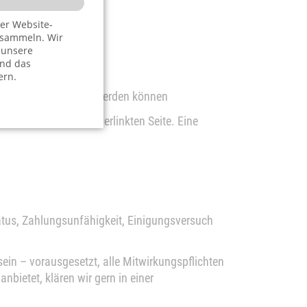
er Website-
 sammeln. Wir
 unsere
und das
ern.
 nicht direkt bezahlt werden können
 lesen Sie auf der verlinkten Seite. Eine
Status, Zahlungsunfähigkeit, Einigungsversuch
sein – vorausgesetzt, alle Mitwirkungspflichten
anbietet, klären wir gern in einer