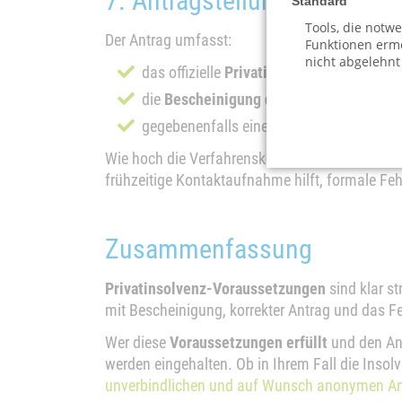
7. Antragstellung beim Inso
Standard
Tools, die notw
Der Antrag umfasst:
Funktionen ermö
nicht abgelehnt
das offizielle
Privatinsolvenz-Formular
(
die
Bescheinigung der Schuldnerberatu
gegebenenfalls einen
Antrag auf Verfah
Wie hoch die Verfahrenskosten sind und wie si
frühzeitige Kontaktaufnahme hilft, formale Feh
Zusammenfassung
Privatinsolvenz-Voraussetzungen
sind klar st
mit Bescheinigung, korrekter Antrag und das F
Wer diese
Voraussetzungen erfüllt
und den Ant
werden eingehalten. Ob in Ihrem Fall die Insolv
unverbindlichen und auf Wunsch anonymen A