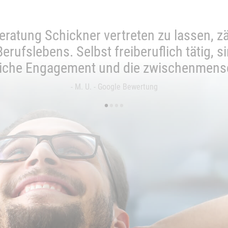
ratung Schickner vertreten zu lassen, zä
ufslebens. Selbst freiberuflich tätig, s
iche Engagement und die zwischenmens
- M. U. - Google Bewertung
•
•
•
•