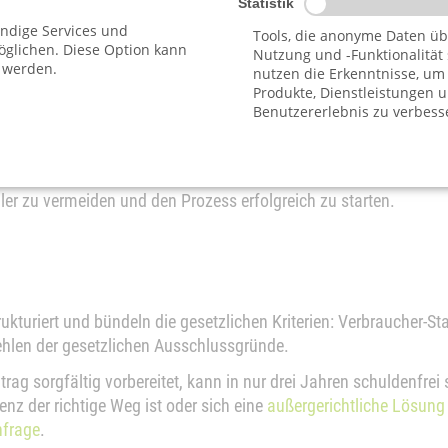
lvenzgericht
Statistik
endige Services und
Tools, die anonyme Daten üb
glichen. Diese Option kann
Nutzung und -Funktionalität
 werden.
nutzen die Erkenntnisse, um
zwingend zu verwenden!)
Produkte, Dienstleistungen 
ng
– als Anlage darin enthalten und vollständig auszufüllen
Benutzererlebnis zu verbess
renskostenstundung
, wenn die Verfahrenskosten – wie üblich –
ch unser günstiger
Insolvenzantrag zum Festpreis
zusammensetzt,
ler zu vermeiden und den Prozess erfolgreich zu starten.
rukturiert und bündeln die gesetzlichen Kriterien: Verbraucher-
ehlen der gesetzlichen Ausschlussgründe.
rag sorgfältig vorbereitet, kann in nur drei Jahren schuldenfrei 
enz der richtige Weg ist oder sich eine
außergerichtliche Lösung
nfrage
.