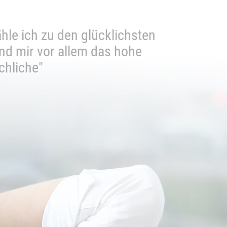
hle ich zu den glücklichsten
"Ich ka
"Sehr 
ind mir vor allem das hohe
bit
chliche"