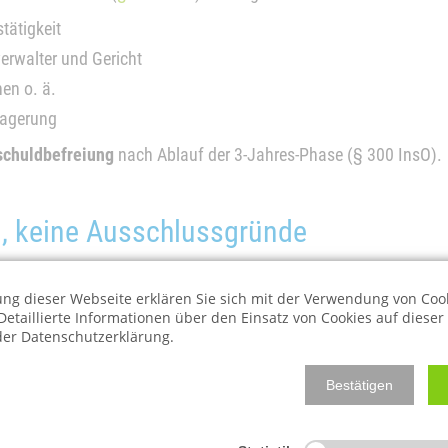
tätigkeit
erwalter und Gericht
en o. ä.
lagerung
schuldbefreiung
nach Ablauf der 3-Jahres-Phase (§ 300 InsO).
en, keine Ausschlussgründe
ng dieser Webseite erklären Sie sich mit der Verwendung von Coo
stschuldbefreiung
erreichen, greifen Sperrfristen (§ 287a Abs. 
Detaillierte Informationen über den Einsatz von Cookies auf diese
 der Datenschutzerklärung.
des Schuldners
können zur Versagung der Restschuldbefreiung 
in sauber vorbereiteter Antrag besonders wichtig.
Bestätigen