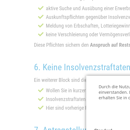
aktive Suche und Ausübung einer Erwerbs
Auskunftspflichten gegenüber Insolvenzv
Meldung von Erbschaften, Lotteriegewinn
keine Verschleierung oder Vermögensver
Diese Pflichten sichern den
Anspruch auf Rest
6. Keine Insolvenzstraftat
Ein weiterer Block sind die Ausschlussgründe:
Durch die Nutzu
Wollen Sie in kurzer Folge eine
zweite Re
einverstanden. 
erhalten Sie in
Insolvenzstraftaten oder Unredlichkeiten
Hier sind vorherige Rechtsberatung und e