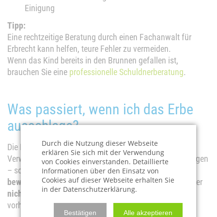
Einigung
Tipp:
Eine rechtzeitige Beratung durch einen Fachanwalt für
Erbrecht kann helfen, teure Fehler zu vermeiden.
Wenn das Kind bereits in den Brunnen gefallen ist,
brauchen Sie eine
professionelle Schuldnerberatung
.
Was passiert, wenn ich das Erbe
ausschlage?
Durch die Nutzung dieser Webseite
Die Erbschaft geht dann automatisch auf den nächsten
erklären Sie sich mit der Verwendung
Verwandten über. Auch dieser kann wiederum ausschlagen
von Cookies einverstanden. Detaillierte
– so kann sich die
gesamte Erbfolge "nach unten"
Informationen über den Einsatz von
Cookies auf dieser Webseite erhalten Sie
bewegen
. Im letzten Schritt erbt der Staat – er haftet aber
in der Datenschutzerklärung.
nicht persönlich
für Schulden, sondern nur mit dem
vorhandenen Nachlassvermögen.
Bestätigen
Alle akzeptieren