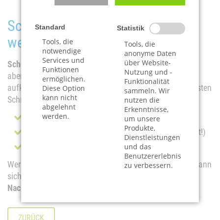
Schulden erben ist vermeidbar –
Standard
Statistik
wenn man rechtzeitig handelt
Tools, die
Tools, die
notwendige
anonyme Daten
Services und
über Website-
Schulden erben
kann schwerwiegende Folgen haben –
Funktionen
Nutzung und -
aber niemand muss für fremde Verbindlichkeiten
ermöglichen.
Funktionalität
aufkommen, wenn rechtzeitig reagiert wird. Die wichtigsten
Diese Option
sammeln. Wir
kann nicht
Schritte sind:
nutzen die
abgelehnt
Erkenntnisse,
werden.
Nachlass auf Schulden prüfen
um unsere
Produkte,
Ausschlagung rechtzeitig erklären (6-Wochen-Frist!)
Dienstleistungen
Im Zweifel Nachlassinsolvenz beantragen
und das
Benutzererlebnis
Wer die Formalitäten kennt und auf die Fristen achtet, kann
zu verbessern.
sich
vor finanziellen Folgen eines überschuldeten
Nachlasses schützen
.
ZURÜCK