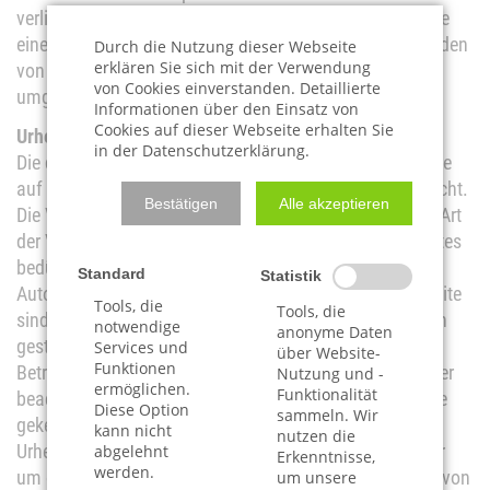
verlinkten Seiten ist jedoch ohne konkrete Anhaltspunkte
einer Rechtsverletzung nicht zumutbar. Bei Bekanntwerden
Durch die Nutzung dieser Webseite
erklären Sie sich mit der Verwendung
von Rechtsverletzungen werden wir derartige Links
von Cookies einverstanden. Detaillierte
umgehend entfernen.
Informationen über den Einsatz von
Cookies auf dieser Webseite erhalten Sie
Urheberrecht
in der Datenschutzerklärung.
Die durch die Seitenbetreiber erstellten Inhalte und Werke
auf diesen Seiten unterliegen dem deutschen Urheberrecht.
Bestätigen
Alle akzeptieren
Die Vervielfältigung, Bearbeitung, Verbreitung und jede Art
der Verwertung außerhalb der Grenzen des Urheberrechtes
bedürfen der schriftlichen Zustimmung des jeweiligen
Standard
Statistik
Autors bzw. Erstellers. Downloads und Kopien dieser Seite
Tools, die
Tools, die
sind nur für den privaten, nicht kommerziellen Gebrauch
notwendige
anonyme Daten
gestattet. Soweit die Inhalte auf dieser Seite nicht vom
Services und
über Website-
Funktionen
Betreiber erstellt wurden, werden die Urheberrechte Dritter
Nutzung und -
ermöglichen.
Funktionalität
beachtet. Insbesondere werden Inhalte Dritter als solche
Diese Option
sammeln. Wir
gekennzeichnet. Sollten Sie trotzdem auf eine
kann nicht
nutzen die
Urheberrechtsverletzung aufmerksam werden, bitten wir
abgelehnt
Erkenntnisse,
werden.
um einen entsprechenden Hinweis. Bei Bekanntwerden von
um unsere