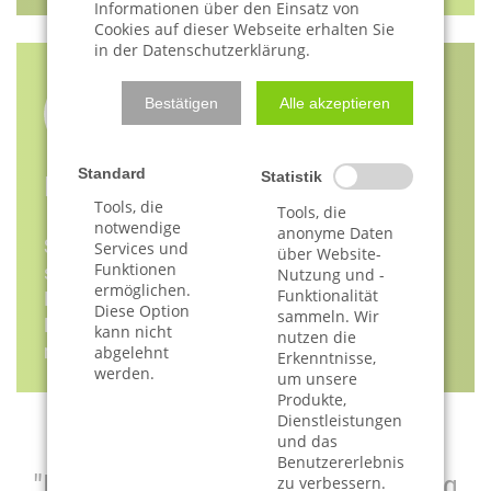
Informationen über den Einsatz von
Cookies auf dieser Webseite erhalten Sie
in der Datenschutzerklärung.
Bestätigen
Alle akzeptieren
Standard
Statistik
Existenzsicherung
Tools, die
Tools, die
notwendige
anonyme Daten
Sie sind in einer akuten Notlage und brauchen
Services und
über Website-
Funktionen
sofortige Hilfe - bei Kündigung der Wohnung, wenn
Nutzung und -
ermöglichen.
Funktionalität
Ihr Konto gesperrt ist oder wenn Sie sofortige
Diese Option
sammeln. Wir
Beratung benötigen? Erfahren Sie hier mehr oder
kann nicht
nutzen die
nehmen Sie direkt Kontakt zu uns auf.
abgelehnt
Erkenntnisse,
werden.
um unsere
Produkte,
Dienstleistungen
und das
Benutzererlebnis
"Mich durch die Schuldnerberatung
zu verbessern.