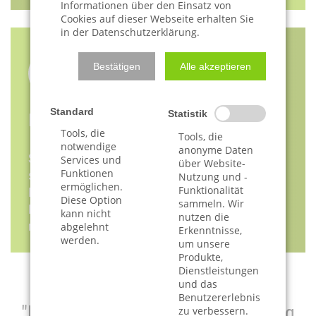
Informationen über den Einsatz von
Cookies auf dieser Webseite erhalten Sie
in der Datenschutzerklärung.
Bestätigen
Alle akzeptieren
Standard
Statistik
Existenzsicherung
Tools, die
Tools, die
notwendige
anonyme Daten
Sie sind in einer akuten Notlage und brauchen
Services und
über Website-
Funktionen
sofortige Hilfe - bei Kündigung der Wohnung, wenn
Nutzung und -
ermöglichen.
Funktionalität
Ihr Konto gesperrt ist oder wenn Sie sofortige
Diese Option
sammeln. Wir
Beratung benötigen? Erfahren Sie hier mehr oder
kann nicht
nutzen die
nehmen Sie direkt Kontakt zu uns auf.
abgelehnt
Erkenntnisse,
werden.
um unsere
Produkte,
Dienstleistungen
und das
Benutzererlebnis
"Mich durch die Schuldnerberatung
zu verbessern.