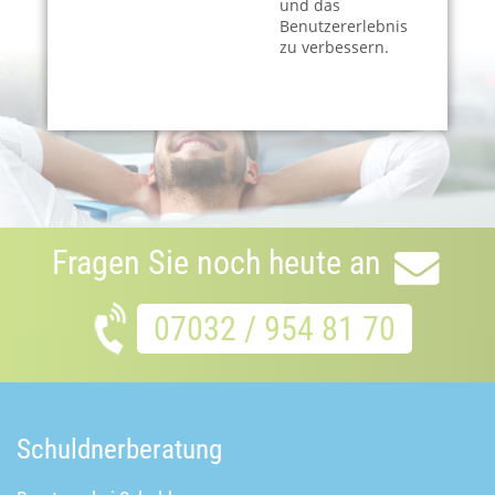
und das
Benutzererlebnis
- M. U. - Google Bewertung
zu verbessern.
•
•
•
•
Fragen Sie noch heute an
07032 / 954 81 70
Schuldnerberatung