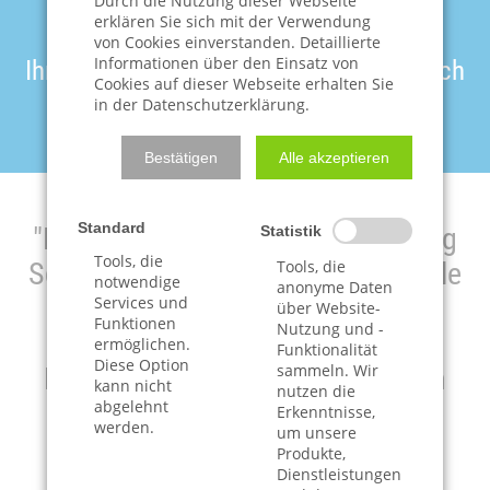
Durch die Nutzung dieser Webseite
erklären Sie sich mit der Verwendung
Machen Sie jetzt den ersten Schritt!
von Cookies einverstanden. Detaillierte
Informationen über den Einsatz von
Ihre Anfrage ist kostenfrei, unverbindlich
Cookies auf dieser Webseite erhalten Sie
und, wenn gewünscht, ANONYM!
in der Datenschutzerklärung.
Bestätigen
Alle akzeptieren
Standard
"Mich durch die Schuldnerberatung
Statistik
Tools, die
Schickner vertreten zu lassen, zähle
Tools, die
notwendige
anonyme Daten
ich zu den glücklichsten
Services und
über Website-
Funktionen
Nutzung und -
Entscheidungen meines
ermöglichen.
Funktionalität
Diese Option
sammeln. Wir
Berufslebens. Selbst freiberuflich
kann nicht
nutzen die
tätig, sind mir vor allem das hohe
abgelehnt
Erkenntnisse,
werden.
um unsere
persönliche Engagement und die
Produkte,
Dienstleistungen
zwischenmenschliche"