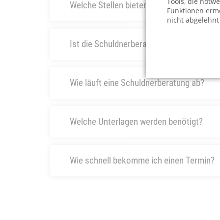
Tools, die notw
Welche Stellen bieten Schuldnerberatung 
Funktionen ermö
nicht abgelehnt
Ist die Schuldnerberatung kostenlos?
Wie läuft eine Schuldnerberatung ab?
Welche Unterlagen werden benötigt?
Wie schnell bekomme ich einen Termin?