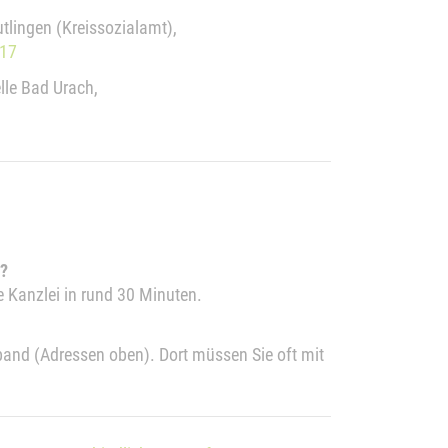
lingen (Kreissozialamt),
117
lle Bad Urach,
?
e Kanzlei in rund 30 Minuten.
band (Adressen oben). Dort müssen Sie oft mit