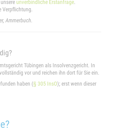
r unsere
unverbindliche Erstanfrage
.
e Verpflichtung.
ner, Ammerbuch.
dig?
Amtsgericht Tübingen als Insolvenzgericht. In
llständig vor und reichen ihn dort für Sie ein.
efunden haben (
§ 305 InsO
); erst wenn dieser
ie?