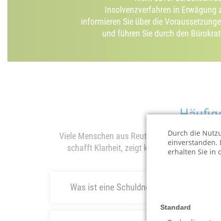
Insolvenzverfahren in Erwägung z
informieren Sie über die Voraussetzunge
und führen Sie durch den Bürokrat
Häufig
Durch die Nutzu
Viele Menschen aus Reutlingen und dem Landkrei
einverstanden. 
schafft Klarheit, zeigt konkrete Lösungen a
erhalten Sie in
Was ist eine Schuldnerberatung und welch
Standard