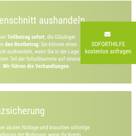
enschnitt aushandeln
inen
Teilbetrag sofort
, die Gläubiger
SOFORTHILFE
en
den Restbetrag
: Sie können einen
kostenlos anfragen
itt aushandeln, wenn Sie in der Lage sind,
inen Teil der Schuldsumme auf einmal
n.
Wir führen die Verhandlungen.
nzsicherung
iner akuten Notlage und brauchen sofortige
Kündigung der Wohnung, wenn Ihr Konto