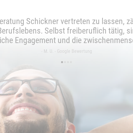
ratung Schickner vertreten zu lassen, zä
ufslebens. Selbst freiberuflich tätig, s
iche Engagement und die zwischenmens
- M. U. - Google Bewertung
•
•
•
•