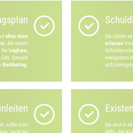
ngsplan
Schuld
und
ohne neue
Sie zahlen e
rei
. Bei einem
erlassen
Ihn
 Sie
tragbare,
Schuldenschn
e Zeit. Danach
wenigstens e
en
Restbetrag
.
aufzubringe
inleiten
Existe
t, sollte man
Sie sind in e
ken, auch ein
Hilfe - bei 