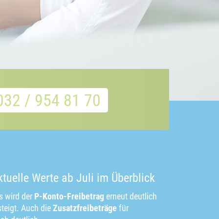
032 / 954 81 70
ktuelle Werte ab Juli im Überblick
s wird der
P-Konto-Freibetrag
erneut deutlich
teigt. Auch die
Zusatzfreibeträge
für