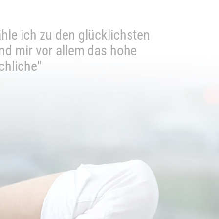
hle ich zu den glücklichsten
"Ich ka
"Sehr 
ind mir vor allem das hohe
bit
chliche"