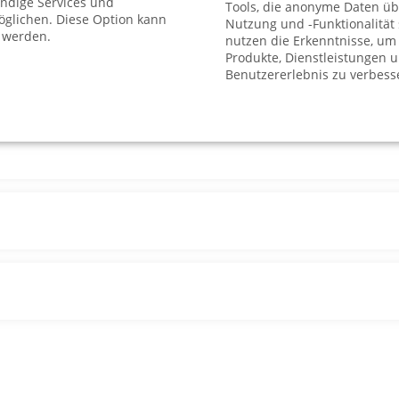
endige Services und
Tools, die anonyme Daten üb
in Reutlingen an?
glichen. Diese Option kann
Nutzung und -Funktionalität
 werden.
nutzen die Erkenntnisse, um
Produkte, Dienstleistungen 
Benutzererlebnis zu verbess