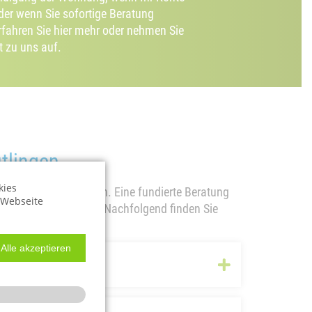
oder wenn Sie sofortige Beratung
rfahren Sie hier mehr oder nehmen Sie
t zu uns auf.
tlingen
kies
 schwierigen Situation. Eine fundierte Beratung
r Webseite
ten zurückzugewinnen. Nachfolgend finden Sie
Alle akzeptieren