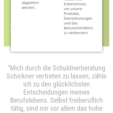
abgelehnt
Erkenntnisse,
werden.
um unsere
Sie sind in einer akuten Notlage und brauchen
Produkte,
Dienstleistungen
sofortige Hilfe - bei Kündigung der Wohnung, wenn
und das
Ihr Konto gesperrt ist oder wenn Sie sofortige
Benutzererlebnis
Beratung benötigen? Erfahren Sie hier mehr oder
zu verbessern.
nehmen Sie direkt Kontakt zu uns auf.
"Mich durch die Schuldnerberatung
Schickner vertreten zu lassen, zähle
ich zu den glücklichsten
Entscheidungen meines
Berufslebens. Selbst freiberuflich
tätig, sind mir vor allem das hohe