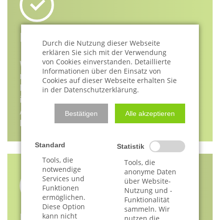
Insolvenzverfahren einleiten
Durch die Nutzung dieser Webseite
erklären Sie sich mit der Verwendung
von Cookies einverstanden. Detaillierte
Wenn eine andere Lösung nicht möglich ist, sollte
Informationen über den Einsatz von
man nicht davor zurückschrecken, auch ein
Cookies auf dieser Webseite erhalten Sie
Insolvenzverfahren in Erwägung zu ziehen. Wir
in der Datenschutzerklärung.
informieren Sie über die Voraussetzungen, den
Ablauf und führen Sie durch den Bürokratie-
Bestätigen
Alle akzeptieren
Dschungel.
Standard
Statistik
Tools, die
Tools, die
notwendige
anonyme Daten
Services und
über Website-
Funktionen
Nutzung und -
ermöglichen.
Funktionalität
Diese Option
sammeln. Wir
kann nicht
Existenzsicherung
nutzen die