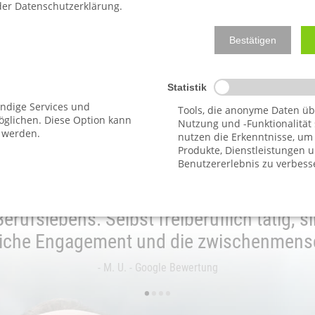
 der Datenschutzerklärung.
Bestätigen
Machen Sie jetzt den ersten Schritt!
ist kostenfrei, unverbindlich und, wenn gewü
Statistik
endige Services und
Tools, die anonyme Daten üb
glichen. Diese Option kann
Nutzung und -Funktionalität
 werden.
nutzen die Erkenntnisse, um
Produkte, Dienstleistungen 
Benutzererlebnis zu verbess
ratung Schickner vertreten zu lassen, zä
ufslebens. Selbst freiberuflich tätig, s
iche Engagement und die zwischenmens
- M. U. - Google Bewertung
•
•
•
•