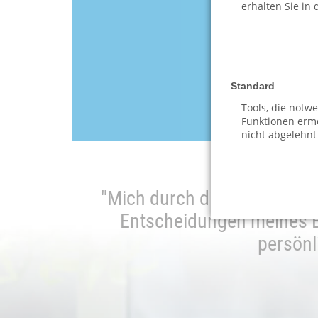
erhalten Sie in
Standard
Ihre Anfrage 
Tools, die notw
Funktionen ermö
nicht abgelehnt
nswert."
"Mich durch die Schuldnerbe
Entscheidungen meines Ber
persönl