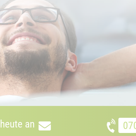
 heute an
07