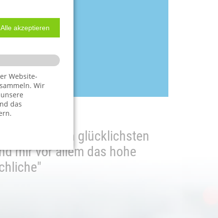
Alle akzeptieren
nscht, ANONYM!
er Website-
 sammeln. Wir
 unsere
und das
ern.
hle ich zu den glücklichsten
"Ich ka
"Sehr 
ind mir vor allem das hohe
bit
chliche"