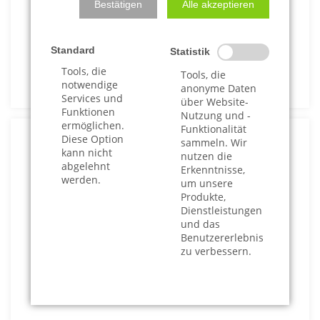
Bestätigen
Alle akzeptieren
P-Konto Bescheinigung
Sie erhalten während des gesamten Verfahrens
Standard
Statistik
auf Anforderung kostenfrei aktuelle P-Konto-
Tools, die
Tools, die
Bescheinigungen zur Vorlage bei Ihrer Bank.
notwendige
anonyme Daten
Services und
über Website-
Funktionen
Nutzung und -
ermöglichen.
Funktionalität
Diese Option
sammeln. Wir
kann nicht
nutzen die
abgelehnt
Erkenntnisse,
werden.
um unsere
Verteidigung gegen
Produkte,
Versagungsanträge
Dienstleistungen
und das
Benutzererlebnis
Beantragt ein Gläubiger, Ihnen die
zu verbessern.
Restschuldbefreiung zu versagen, verteidigen
wir Sie gegen diesen Antrag vor dem
Insolvenzgericht.