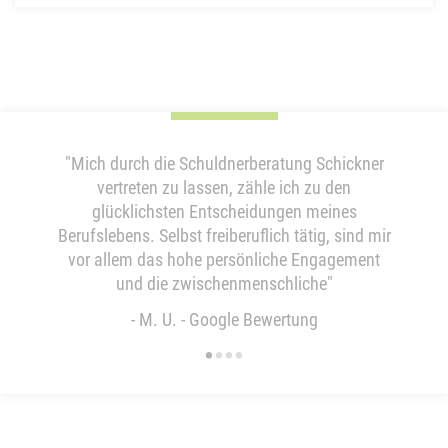
atung Schickner
"Ich kann die Anwaltskanzlei Schickner
hr
e ich zu den
weiterempfehlen. Herr Schickner hat mir in
s
ungen meines
äußerst bitteren Angelegenheit durch se
ch tätig, sind mir
kompetente Beratung, professionelle
iche Engagement
Vorgehen und viel Geschick das Leben lei
chliche"
gemacht"
wertung
- M. S. - Google-Bewertung
•
•
•
•